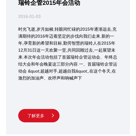
瑞铃企管2015年会活动
2016-01-03
时光飞逝,岁月如梭,转眼间忙碌的2015年逐渐远去,充
满期待的2016年迈着坚定的步伐向我们走来.新的一
年,孕育新的希望和目标,勤劳智慧的瑞铃人在2015年
12月31日这一天欢聚一堂,共同回顾过去,一起展望未
来.本次年会活动包括了首届瑞铃企管运动会、年终总
结大会和年会晚宴这三部分内容.一、首届瑞铃企管运
动会 &quot;超越对手,超越自我&quot;,在这个冬天,在
激烈的加油声、欢呼声和呐喊声下
了解更多