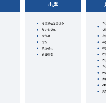
出库
发货通知发货计划
存
预先备货单
货
发货单
存
拣货
存
装运确认
存
发货报告
存
存
存
收
库
A
周