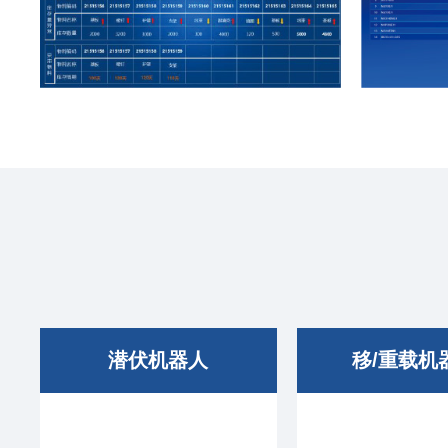
潜伏机器人
移/重载机