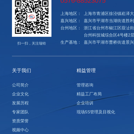
0576-88523075
上海地区：
上海市青浦区徐泾镇崧泽大道 
嘉兴地区：
嘉兴市平湖市当湖街道胜利广
台州地区：
浙江省台州市椒江区葭沚街
台州科技城综合区4号楼2层2
生产基地：
嘉兴市平湖市曹桥街道景兴一
扫一扫，关注瑞铃
关于我们
精益管理
公司简介
管理咨询
企业文化
精益工厂布局
发展历程
企业培训
专家团队
现场5S管理及目视化
资质荣誉
视频中心