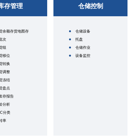
库存管理
仓储控制
货余额存货地图存
仓储设备
批次
托盘
货组
仓储作业
货移位
设备监控
货转换
货调整
货冻结
货盘点
发存报告
龄分析
BC分类
转率